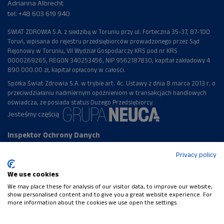
Adrianna Albrecht
tel:
+48 603 619 940
ŚWIAT ZDROWIA S.A. z siedzibą w Toruniu przy ul. Forteczna 35-37, 87-100
Toruń, wpisana do rejestru przedsiębiorców prowadzonego przez Sąd
Rejonowy w Toruniu, VII Wydział Gospodarczy KRS pod nr KRS
0000269265, REGON 340253456, NIP 9562187830, kapitał zakładowy 4
890 000.00 zł, kapitał opłacony w całości.
Spółka Świat Zdrowia S.A. w trybie art. 4c. Ustawy z dnia 8 marca 2013 r. o
przeciwdziałaniu nadmiernym opóźnieniom w transakcjach handlowych
oświadcza, że posiada status Dużego Przedsiębiorcy.
Jesteśmy częścią
Inspektor Ochrony Danych
Anna Wiśniewska,
Privacy policy
email:
iod@neuca.pl
Regulamin serwisu
Polityka prywatności
We use cookies
Nie jesteś zalogowany(a) (
Zaloguj się
)
We may place these for analysis of our visitor data, to improve our website,
show personalised content and to give you a great website experience. For
Podsumowanie zasad przechowywania danych
more information about the cookies we use open the settings.
Polityki
Przełącz na standardowy schemat graficzny