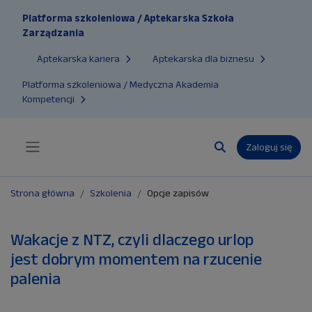
Przejdź do głównej zawartości
Platforma szkoleniowa / Aptekarska Szkoła
Zarządzania
Aptekarska kariera
Aptekarska dla biznesu
Platforma szkoleniowa / Medyczna Akademia
Kompetencji
Zaloguj się
Panel boczny
Przełącznik wyszuk
Strona główna
Szkolenia
Opcje zapisów
Wakacje z NTZ, czyli dlaczego urlop
jest dobrym momentem na rzucenie
palenia