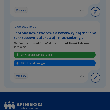
Webinary
Online
18.08.2026 19:00
Choroba nowotworowa a ryzyko żylnej choroby
zakrzepowo-zatorowej – mechanizmy,
profilaktyka i leczenie
Webinar poprowadzi
prof. dr hab. n. med. Paweł Balsam
-
kardiolog
Za udział w szkoleniu farmaceuci otrzymają 2 punkty
2 Pkt. edukacyjne miękkie
edukacyjne tzw. miękkie, natomiast technicy farmaceutyczni
otrzymają 2 ...
2 Punkty edukacyjne
Webinary
Online