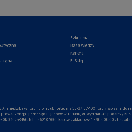
Szkolenia
eutyczna
Baza wiedzy
Kariera
kacyjna
E-Sklep
A. z siedzibą w Toruniu przy ul. Forteczna 35-37, 87-100 Toruń, wpisana do re
 prowadzonego przez Sąd Rejonowy w Toruniu, VII Wydział Gospodarczy KRS
ON 340253456, NIP 9562187830, kapitał zakładowy 4 890 000.00 zł, kapitał