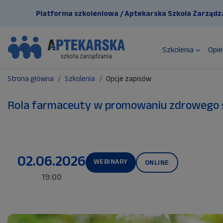
Przejdź do głównej zawartości
Platforma szkoleniowa / Aptekarska Szkoła Zarządz
Szkolenia
Opie
Strona główna
Szkolenia
Opcje zapisów
Rola farmaceuty w promowaniu zdrowego s
02.06.2026
WEBINARY
ONLINE
19:00