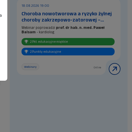
18.08.2026 19:00
Choroba nowotworowa a ryzyko żylnej
a
choroby zakrzepowo-zatorowej –
mechanizmy, profilaktyka i leczenie
Webinar poprowadzi
prof. dr hab. n. med. Paweł
Balsam
- kardiolog
Za udział w szkoleniu farmaceuci otrzymają 2
2 Pkt. edukacyjne miękkie
punkty edukacyjne tzw. miękkie, natomiast
technicy farmaceutyczni otrzymają 2 ...
2 Punkty edukacyjne
Webinary
Online