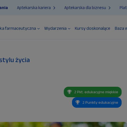
ania
Aptekarska kariera
Aptekarska dla biznesu
Pla
ka farmaceutyczna
Wydarzenia
Kursy doskonalące
Baza 
tylu życia
2 Pkt. edukacyjne miękkie
2 Punkty edukacyjne