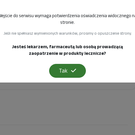
Wejście do serwisu wymaga potwierdzenia oświadczenia widocznego n
stronie.
Jeśli nie spełniasz wymienionych warunków, prosimy o opuszczenie strony.
Jesteś lekarzem, farmaceutą lub osobą prowadzącą
onto i być zalogowany(a).
zaopatrzenie w produkty lecznicze?
Tak