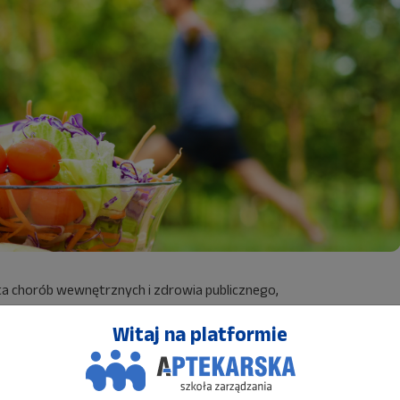
ista chorób wewnętrznych i zdrowia publicznego,
cyjne tzw. miękkie, natomiast technicy farmaceutyczni
Witaj na platformie
aczelnej Izby Aptekarskiej.