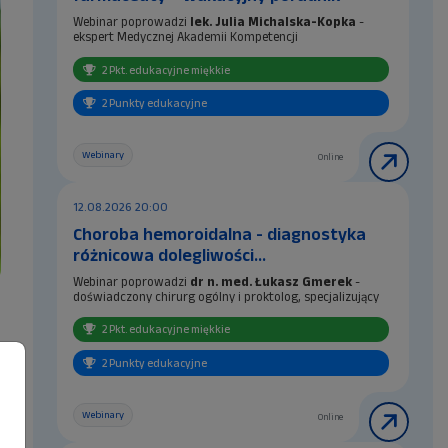
Webinar poprowadzi
lek. Julia Michalska-Kopka
-
ekspert Medycznej Akademii Kompetencji
Za udział w szkoleniu farmaceuci otrzymają 2
2 Pkt. edukacyjne miękkie
punkty edukacyjne tzw. miękkie, natomiast
technicy ...
2 Punkty edukacyjne
Webinary
Online
12.08.2026 20:00
Choroba hemoroidalna - diagnostyka
różnicowa dolegliwości
proktologicznych
Webinar poprowadzi
dr n. med. Łukasz Gmerek
-
doświadczony chirurg ogólny i proktolog,
specjalizujący
się w diagnostyce oraz leczeniu schorzeń przewodu
pokarmowego, kanału odbytu i odbytnicy.
2 Pkt. edukacyjne miękkie
Za...
2 Punkty edukacyjne
Webinary
Online