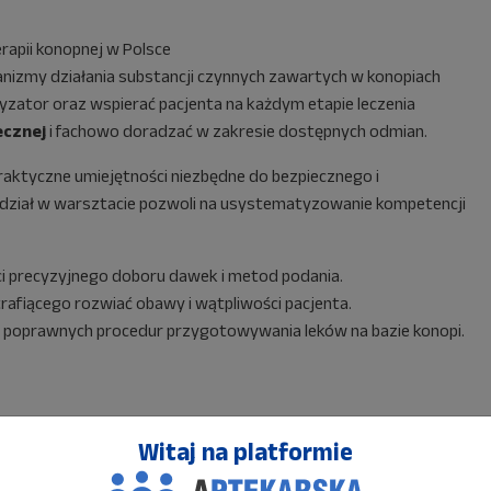
rapii konopnej w Polsce
izmy działania substancji czynnych zawartych w konopiach
yzator oraz wspierać pacjenta na każdym etapie leczenia
ecznej
i fachowo doradzać w zakresie dostępnych odmian.
aktyczne umiejętności niezbędne do bezpiecznego i
dział w warsztacie pozwoli na usystematyzowanie kompetencji
ci precyzyjnego doboru dawek i metod podania.
rafiącego rozwiać obawy i wątpliwości pacjenta.
poprawnych procedur przygotowywania leków na bazie konopi.
Witaj na platformie