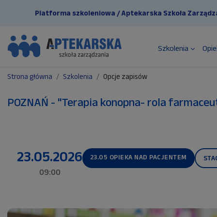
Przejdź do głównej zawartości
Platforma szkoleniowa / Aptekarska Szkoła Zarządz
Szkolenia
Opie
Strona główna
Szkolenia
Opcje zapisów
POZNAŃ - "Terapia konopna- rola farmac
23.05.2026
23.05 OPIEKA NAD PACJENTEM
STA
09:00