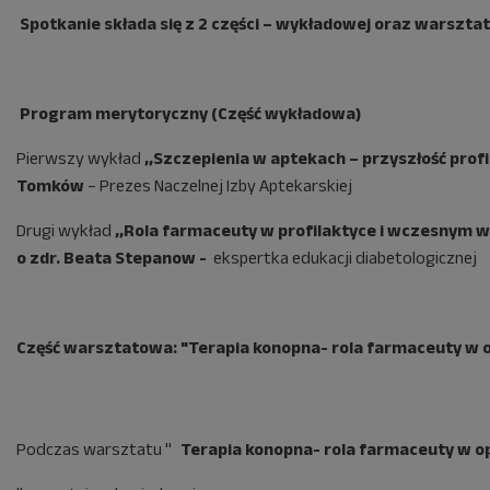
Spotkanie składa się z 2 części – wykładowej oraz warszta
Program merytoryczny (Część wykładowa)
Pierwszy wykład
,,Szczepienia w aptekach – przyszłość profi
Tomków
– Prezes Naczelnej Izby Aptekarskiej
Drugi wykład
,,Rola farmaceuty w profilaktyce i wczesnym 
o zdr. Beata Stepanow -
ekspertka edukacji diabetologicznej
Część warsztatowa: "
Terapia konopna- rola farmaceuty w 
Podczas warsztatu "
Terapia konopna- rola farmaceuty w o