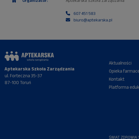
Organizator:
Aptekarska Szkoła Zarządzania
607 451 583
biuro@aptekarska.pl
Aktualności
Aptekarska Szkoła Zarządzania
Opieka farmac
ul. Forteczna 35-37
Kontakt
87-100 Toruń
Platforma edu
ŚWIAT ZDROWIA S.