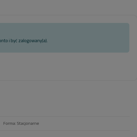
onto i być zalogowany(a).
m Forma: Stacjonarne