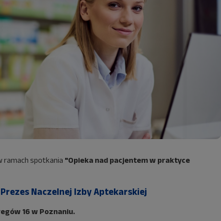
w ramach spotkania
"Opieka nad pacjentem w praktyce
-
Prezes Naczelnej Izby Aptekarskiej
regów 16 w Poznaniu.