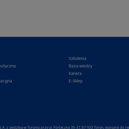
Szkolenia
eutyczna
Baza wiedzy
Kariera
kacyjna
E-Sklep
A. z siedzibą w Toruniu przy ul. Forteczna 35-37, 87-100 Toruń, wpisana do re