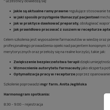
" uczestnicy dowiedzą się:
jakie są aktualne ramy prawne
regulujące stosowanie te
w jaki sposób przystępnie tłumaczyć pacjentowi
mechan
jak w praktyce dawkować preparaty
, obsługiwać wapor
jak prawidłowo pracować z suszem w recepturze apt
Celem szkolenia jest wyposażenie farmaceutów w wiedzę oraz pr
profesjonalnego prowadzenia opieki nad pacjentem konopnym. U
merytorycznych oraz przełoży się na realne korzyści, takie jak:
Zwiększenie bezpieczeństwa terapii
dzięki umiejętnoś
Wzmocnienie autorytetu farmaceuty
jako eksperta pot
Optymalizacja pracy w recepturze
poprzez opanowanie 
Szkolenie poprowadzi
mgr farm. Anita Jeglińska
Harmonogram spotkania:
8:30 - 9:00 – rejestracja