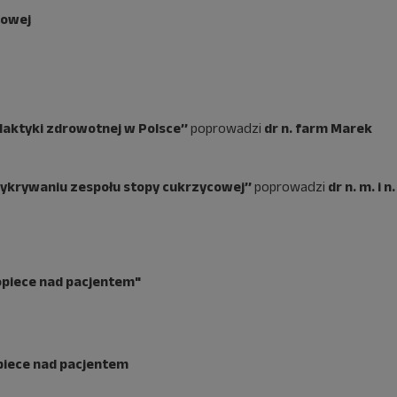
towej
laktyki zdrowotnej w Polsce’’
poprowadzi
dr n. farm Marek
wykrywaniu zespołu stopy cukrzycowej’’
poprowadzi
dr n. m. i n.
opiece nad pacjentem
"
piece nad pacjentem