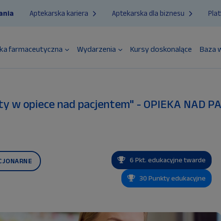
ania
Aptekarska kariera
Aptekarska dla biznesu
Pla
ka farmaceutyczna
Wydarzenia
Kursy doskonalące
Baza 
euty w opiece nad pacjentem" - OPIEKA NA
6 Pkt. edukacyjne twarde
CJONARNE
30 Punkty edukacyjne