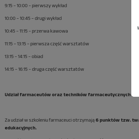
9:15 – 10:00 – pierwszy wykład
10:00 – 10:45 – drugi wykład
10:45 – 11:15 – przerwa kawowa
11:15 – 13:15 – pierwsza część warsztatów
13:15 – 14:15 – obiad
14:15 – 16:15 – druga część warsztatów
Udział farmaceutów oraz techników farmaceutycznych w tym
Za udział w szkoleniu farmaceuci otrzymają
6 punktów tzw. tw
edukacyjnych.