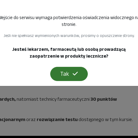
Wejście do serwisu wymaga potwierdzenia oświadczenia widocznego n
stronie.
Jeśli nie spełniasz wymienionych warunków, prosimy o opuszczenie strony.
Jesteś lekarzem, farmaceutą lub osobą prowadzącą
zaopatrzenie w produkty lecznicze?
Tak
 spotkaniu jest całkowicie bezpłatny.
ardych,
natomiast technicy farmaceutyczni
30 punktów
tacjonarnym
oraz
rozwiązanie testu
dostępnego w tym kursie.