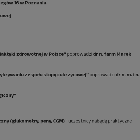
regów 16 w Poznaniu.
towej
laktyki zdrowotnej w Polsce’’
poprowadzi
dr n. farm Marek
wykrywaniu zespołu stopy cukrzycowej’’
poprowadzi
dr n. m. i n.
giczny
"
czny (glukometry, peny, CGM)
" uczestnicy nabędą praktyczne