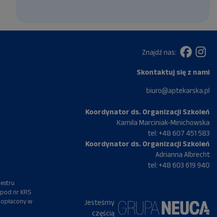
Znajdź nas:
Skontaktuj się z nami
biuro@aptekarska.pl
Koordynator ds. Organizacji Szkoleń
Kamila Marciniak-Minichowska
tel:
+48 607 451 583
Koordynator ds. Organizacji Szkoleń
Adrianna Albrecht
tel:
+48 603 619 940
jestru
 pod nr KRS
 opłacony w
Jesteśmy
częścią