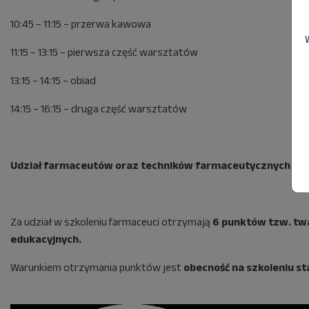
10:45 – 11:15 – przerwa kawowa
11:15 – 13:15 – pierwsza część warsztatów
13:15 – 14:15 – obiad
14:15 – 16:15 – druga część warsztatów
Udział farmaceutów oraz techników farmaceutycznych w tym
Za udział w szkoleniu farmaceuci otrzymają
6 punktów tzw. tw
edukacyjnych.
Warunkiem otrzymania punktów jest
obecność na szkoleniu s