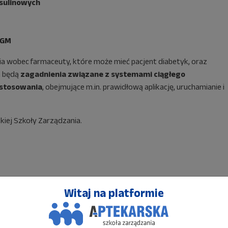
nsulinowych
CGM
 wobec farmaceuty, które może mieć pacjent diabetyk, oraz
m będą
zagadnienia związane z systemami ciągłego
 stosowania
, obejmujące m.in. prawidłową aplikację, uruchamianie i
kiej Szkoły Zarządzania.
Witaj na platformie