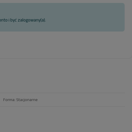
onto i być zalogowany(a).
m Forma: Stacjonarne