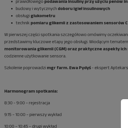
prawidłowego
podawania insuliny przy użyciu penów i
budowy i wytycznych
doboru igieł insulinowych
obsługi
glukometru
technik
pomiaru glikemii z zastosowaniem sensorów 
W pierwszej części spotkania szczegółowo omówimy oczekiwania
przedstawimy kluczowe etapy jego obsługi. Wiodącym temate
monitorowania glikemii (CGM) oraz praktyczne aspekty ich
codzienne użytkowanie sensora.
Szkolenie poprowadzi
mgr farm. Ewa Pydyś
- ekspert Aptekars
Harmonogram spotkania:
8:30 - 9:00 – rejestracja
9:15 – 10:00 – pierwszy wykład
10:00 – 10:45 – drugi wykład