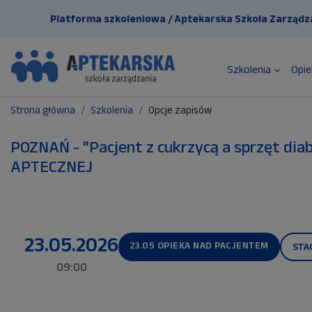
Przejdź do głównej zawartości
Platforma szkoleniowa / Aptekarska Szkoła Zarządz
Szkolenia
Opie
Strona główna
Szkolenia
Opcje zapisów
POZNAŃ - "Pacjent z cukrzycą a sprzęt d
APTECZNEJ
23.05.2026
23.05 OPIEKA NAD PACJENTEM
STA
09:00