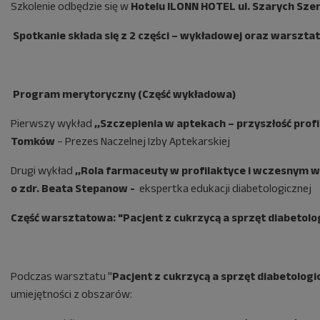
Szkolenie odbędzie się w
Hotelu ILONN HOTEL ul. Szarych Sze
Spotkanie składa się z 2 części – wykładowej oraz warszta
Program merytoryczny (Część wykładowa)
Pierwszy wykład
,,Szczepienia w aptekach – przyszłość profi
Tomków
– Prezes Naczelnej Izby Aptekarskiej
Drugi wykład
,,Rola farmaceuty w profilaktyce i wczesnym 
o zdr. Beata Stepanow -
ekspertka edukacji diabetologicznej
Część warsztatowa: "
Pacjent z cukrzycą a sprzęt diabetolo
Podczas warsztatu "
Pacjent z cukrzycą a sprzęt diabetologi
umiejętności z obszarów: