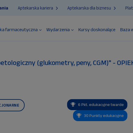
ania
Aptekarska kariera
Aptekarska dla biznesu
Pla
ka farmaceutyczna
Wydarzenia
Kursy doskonalące
Baza 
iabetologiczny (glukometry, peny, CGM)" - 
6 Pkt. edukacyjne twarde
CJONARNE
30 Punkty edukacyjne