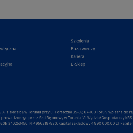
Szkolenia
eutyczna
Baza wiedzy
Kariera
kacyjna
E-Sklep
A. z siedzibą w Toruniu przy ul. Forteczna 35-37, 87-100 Toruń, wpisana do re
 prowadzonego przez Sąd Rejonowy w Toruniu, VII Wydział Gospodarczy KRS
ON 340253456, NIP 9562187830, kapitał zakładowy 4 890 000.00 zł, kapitał