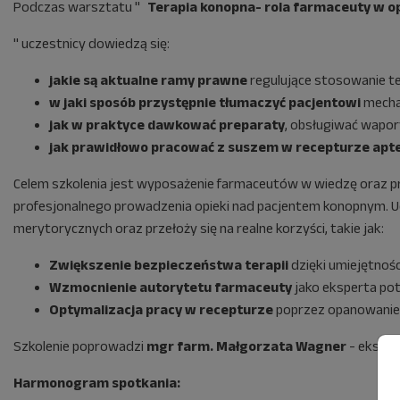
Podczas warsztatu "
Terapia konopna- rola farmaceuty w o
" uczestnicy dowiedzą się:
jakie są aktualne ramy prawne
regulujące stosowanie te
w jaki sposób przystępnie tłumaczyć pacjentowi
mechan
jak w praktyce dawkować preparaty
, obsługiwać wapor
jak prawidłowo pracować z suszem w recepturze apt
Celem szkolenia jest wyposażenie farmaceutów w wiedzę oraz pr
profesjonalnego prowadzenia opieki nad pacjentem konopnym. U
merytorycznych oraz przełoży się na realne korzyści, takie jak:
Zwiększenie bezpieczeństwa terapii
dzięki umiejętnoś
Wzmocnienie autorytetu farmaceuty
jako eksperta pot
Optymalizacja pracy w recepturze
poprzez opanowanie 
Szkolenie poprowadzi
mgr farm. Małgorzata Wagner
- eksper
Harmonogram spotkania: