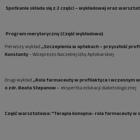
Spotkanie składa się z 2 części – wykładowej oraz warszta
Program merytoryczny (Część wykładowa)
Pierwszy wykład
,,Szczepienia w aptekach – przyszłość profi
Konstanty
– Wiceprezes Naczelnej Izby Aptekarskiej
Drugi wykład
,,Rola farmaceuty w profilaktyce i wczesnym 
o zdr. Beata Stepanow -
ekspertka edukacji diabetologicznej
Część warsztatowa: "
Terapia konopna- rola farmaceuty w 