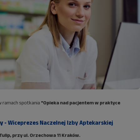
w ramach spotkania
"Opieka nad pacjentem w praktyce
y -
Wiceprezes Naczelnej Izby Aptekarskiej
ulip, przy ul. Orzechowa 11 Kraków.