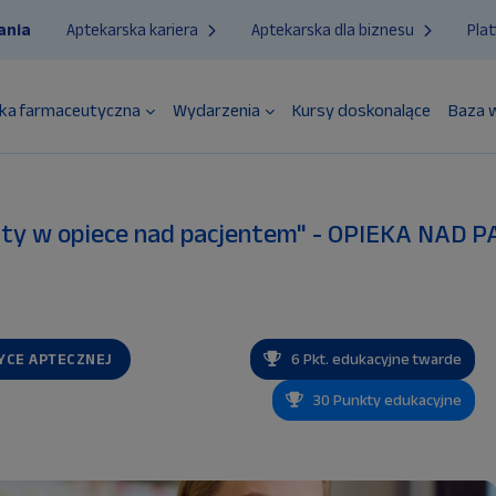
ania
Aptekarska kariera
Aptekarska dla biznesu
Pla
ka farmaceutyczna
Wydarzenia
Kursy doskonalące
Baza 
euty w opiece nad pacjentem" - OPIEKA NA
TYCE APTECZNEJ
6 Pkt. edukacyjne twarde
30 Punkty edukacyjne