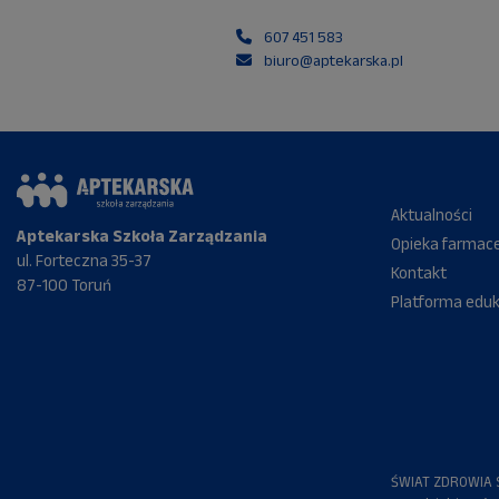
607 451 583
biuro@aptekarska.pl
Aktualności
Aptekarska Szkoła Zarządzania
Opieka farmac
ul. Forteczna 35-37
Kontakt
87-100 Toruń
Platforma edu
ŚWIAT ZDROWIA S.