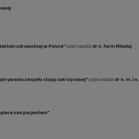
towej
laktyki zdrowotnej w Polsce’’
poprowadzi
dr n. farm Mikołaj
wykrywaniu zespołu stopy cukrzycowej’’
poprowadzi
dr n. m. i n.
opiece nad pacjentem
"