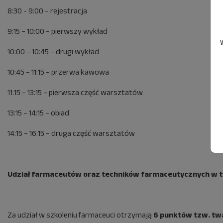
8:30 - 9:00 – rejestracja
9:15 – 10:00 – pierwszy wykład
10:00 – 10:45 – drugi wykład
10:45 – 11:15 – przerwa kawowa
11:15 – 13:15 – pierwsza część warsztatów
13:15 – 14:15 – obiad
14:15 – 16:15 – druga część warsztatów
Udział farmaceutów oraz techników farmaceutycznych w tym
Za udział w szkoleniu farmaceuci otrzymają
6 punktów tzw. tw