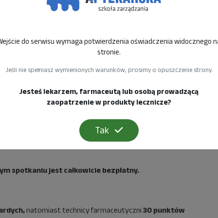
Wejście do serwisu wymaga potwierdzenia oświadczenia widocznego n
stronie.
Jeśli nie spełniasz wymienionych warunków, prosimy o opuszczenie strony.
Jesteś lekarzem, farmaceutą lub osobą prowadzącą
zaopatrzenie w produkty lecznicze?
Tak
 spotkaniu jest całkowicie bezpłatny.
ardych,
natomiast technicy farmaceutyczni
30 punktów