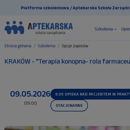
Przejdź do głównej zawartości
Platforma szkoleniowa / Aptekarska Szkoła Zarządz
Szkolenia
Opie
Strona główna
Szkolenia
Opcje zapisów
KRAKÓW - "Terapia konopna- rola farmac
09.05.2026
9.05 OPIEKA NAD PACJENTEM W PRAK
09:00
STACJONARNE