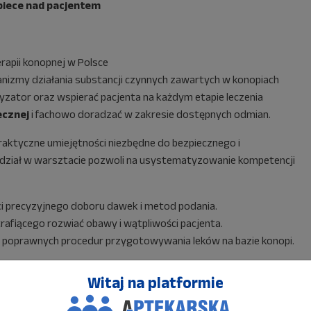
piece nad pacjentem
rapii konopnej w Polsce
izmy działania substancji czynnych zawartych w konopiach
yzator oraz wspierać pacjenta na każdym etapie leczenia
ecznej
i fachowo doradzać w zakresie dostępnych odmian.
aktyczne umiejętności niezbędne do bezpiecznego i
dział w warsztacie pozwoli na usystematyzowanie kompetencji
ci precyzyjnego doboru dawek i metod podania.
rafiącego rozwiać obawy i wątpliwości pacjenta.
poprawnych procedur przygotowywania leków na bazie konopi.
t Aptekarskiej Szkoły Zarządzania.
Witaj na platformie