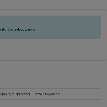
onto i być zalogowany(a).
 w praktyce aptecznej Forma: Stacjonarne