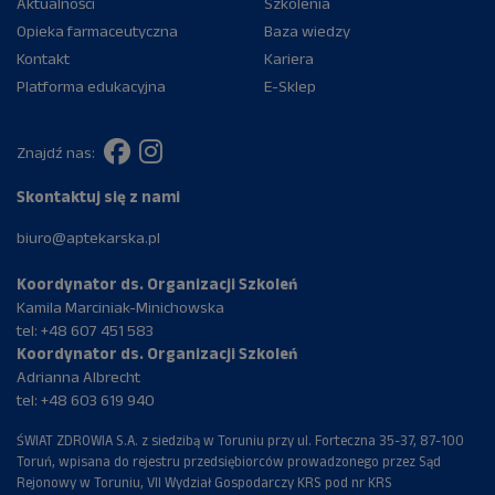
Aktualności
Szkolenia
Opieka farmaceutyczna
Baza wiedzy
Kontakt
Kariera
Platforma edukacyjna
E-Sklep
Znajdź nas:
Skontaktuj się z nami
biuro@aptekarska.pl
Koordynator ds. Organizacji Szkoleń
Kamila Marciniak-Minichowska
tel:
+48 607 451 583
Koordynator ds. Organizacji Szkoleń
Adrianna Albrecht
tel:
+48 603 619 940
ŚWIAT ZDROWIA S.A. z siedzibą w Toruniu przy ul. Forteczna 35-37, 87-100
Toruń, wpisana do rejestru przedsiębiorców prowadzonego przez Sąd
Rejonowy w Toruniu, VII Wydział Gospodarczy KRS pod nr KRS