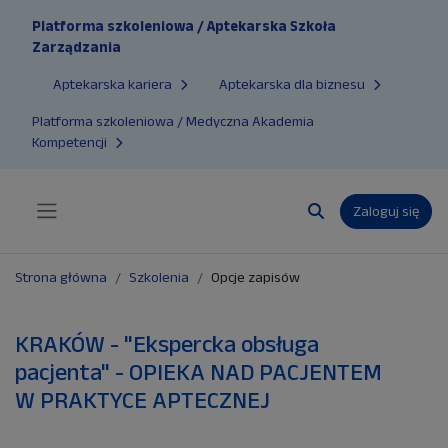
Przejdź do głównej zawartości
Platforma szkoleniowa / Aptekarska Szkoła
Zarządzania
Aptekarska kariera
Aptekarska dla biznesu
Platforma szkoleniowa / Medyczna Akademia
Kompetencji
Zaloguj się
Panel boczny
Przełącznik wyszuk
Strona główna
Szkolenia
Opcje zapisów
KRAKÓW - "Ekspercka obsługa
pacjenta" - OPIEKA NAD PACJENTEM
W PRAKTYCE APTECZNEJ