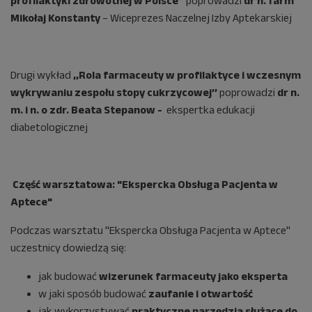
profilaktyki zdrowotnej w Polsce’’
poprowadzi
dr n. farm
Mikołaj Konstanty
– Wiceprezes Naczelnej Izby Aptekarskiej
Drugi wykład
,,Rola farmaceuty w profilaktyce i wczesnym
wykrywaniu zespołu stopy cukrzycowej’’
poprowadzi
dr n.
m. i n. o zdr. Beata Stepanow -
ekspertka edukacji
diabetologicznej
Część warsztatowa: "Ekspercka Obsługa Pacjenta w
Aptece"
Podczas warsztatu "Ekspercka Obsługa Pacjenta w Aptece"
uczestnicy dowiedzą się:
jak budować
wizerunek farmaceuty jako eksperta
w jaki sposób budować
zaufanie i otwartość
jak wykorzystywać
praktyczne narzędzia służące do