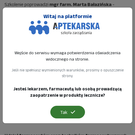
Szkolenie poprowadzi
mgr farm. Marta Bałazińska
-
ekspert Aptekarskiej Szkoły Zarządzania.
Witaj na platformie
Harmonogram spotkania:
8:30 - 9:00 – rejestracja
9:15 – 10:00 – pierwszy wykład
Wejście do serwisu wymaga potwierdzenia oświadczenia
widocznego na stronie.
10:00 – 10:45 – drugi wykład
Jeśli nie spełniasz wymienionych warunków, prosimy o opuszczenie
10:45 – 11:15 – przerwa kawowa
strony.
11:15 – 13:15 – pierwsza część warsztatów
Jesteś lekarzem, farmaceutą lub osobą prowadzącą
zaopatrzenie w produkty lecznicze?
13:15 – 14:15 – obiad
14:15 – 16:15 – druga część warsztatów
Tak