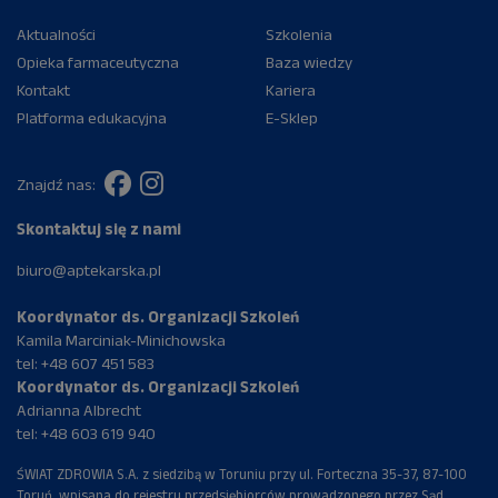
Aktualności
Szkolenia
Opieka farmaceutyczna
Baza wiedzy
Kontakt
Kariera
Platforma edukacyjna
E-Sklep
Znajdź nas:
Skontaktuj się z nami
biuro@aptekarska.pl
Koordynator ds. Organizacji Szkoleń
Kamila Marciniak-Minichowska
tel:
+48 607 451 583
Koordynator ds. Organizacji Szkoleń
Adrianna Albrecht
tel:
+48 603 619 940
ŚWIAT ZDROWIA S.A. z siedzibą w Toruniu przy ul. Forteczna 35-37, 87-100
Toruń, wpisana do rejestru przedsiębiorców prowadzonego przez Sąd