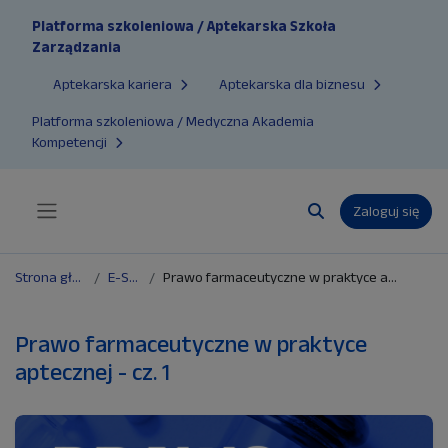
Przejdź do głównej zawartości
Platforma szkoleniowa / Aptekarska Szkoła
Zarządzania
Aptekarska kariera
Aptekarska dla biznesu
Platforma szkoleniowa / Medyczna Akademia
Kompetencji
Zaloguj się
Panel boczny
Przełącznik wyszuk
Strona główna
E-Sklep
Prawo farmaceutyczne w praktyce aptecznej - cz. 1
Prawo farmaceutyczne w praktyce
aptecznej - cz. 1