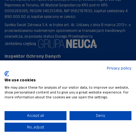
Rejonowy w Toruniu, VII Wydział Gospodarczy KRS pod nr KRS
0000269265, REGON 340253456, NIP 9562187830, kapitał zakładowy 4
890 000.00 zł, kapitał opłacony w całości.
Spółka Świat Zdrowia S.A. w trybie art. 4c. Ustawy z dnia 8 marca 2013 r. o
przeciwdziałaniu nadmiernym opóźnieniom w transakcjach handlowych
oświadcza, że posiada status Dużego Przedsiębiorcy.
Jesteśmy częścią
Inspektor Ochrony Danych
Anna Wiśniewska,
Privacy policy
email:
iod@neuca.pl
Regulamin serwisu
Polityka prywatności
We use cookies
Nie jesteś zalogowany(a) (
Zaloguj się
)
We may place these for analysis of our visitor data, to improve our website,
show personalised content and to give you a great website experience. For
Podsumowanie zasad przechowywania danych
more information about the cookies we use open the settings.
Polityki
Przełącz na standardowy schemat graficzny
Accept all
Deny
Wspierane przez
Moodle
No, adjust